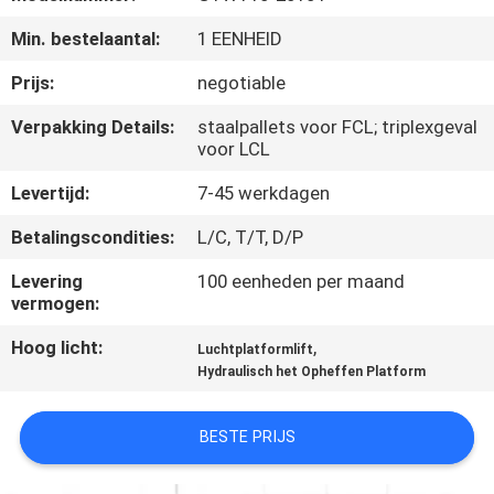
KWALITEITSCONTROLE
Min. bestelaantal:
1 EENHEID
CONTACTEER
Prijs:
negotiable
ONS
Verpakking Details:
staalpallets voor FCL; triplexgeval
voor LCL
VERZOEK
Levertijd:
7-45 werkdagen
OM EEN
Betalingscondities:
L/C, T/T, D/P
CITAAT
Levering
100 eenheden per maand
vermogen:
SITEMAP
Hoog licht:
,
Luchtplatformlift
Hydraulisch het Opheffen Platform
PRIVACY
POLICY
BESTE PRIJS