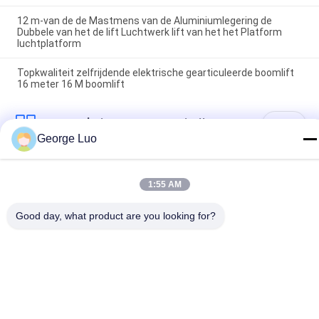
12 m-van de de Mastmens van de Aluminiumlegering de
Dubbele van het de lift Luchtwerk lift van het het Platform
luchtplatform
Topkwaliteit zelfrijdende elektrische gearticuleerde boomlift
16 meter 16 M boomlift
populaire categorieën
Alle
George Luo
Luchtfoto 
Aluminium 
Werkplatform
Werkplatform
1:55 AM
Mobiel Het 
Schaar Werkend 
Good day, what product are you looking for?
Opheffen Het 
Platform
Werkplatform
Gemotoriseerde 
Verticale Mastlift
Luchtlift
Één Mensenlift
Enige Mastlift