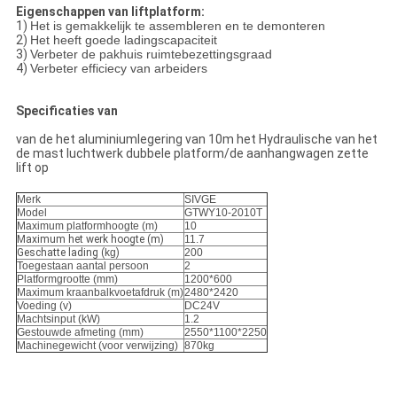
Eigenschappen van liftplatform:
1)
Het is gemakkelijk te assembleren en te demonteren
2)
Het heeft goede ladingscapaciteit
3)
Verbeter de pakhuis ruimtebezettingsgraad
4)
Verbeter efficiecy van arbeiders
Specificaties van
van de het aluminiumlegering van 10m het Hydraulische van het
de mast luchtwerk dubbele platform/de aanhangwagen zette
lift op
Merk
SIVGE
Model
GTWY10-2010T
Maximum platformhoogte (m)
10
Maximum het werk hoogte (m)
11.7
Geschatte lading (
kg
)
200
Toegestaan aantal persoon
2
Platformgrootte (mm)
1200*600
Maximum kraanbalkvoetafdruk (m)
2480*2420
Voeding (v)
DC24V
Machtsinput (kW)
1.2
Gestouwde afmeting (mm)
2550*1100*2250
Machinegewicht (voor verwijzing)
870kg