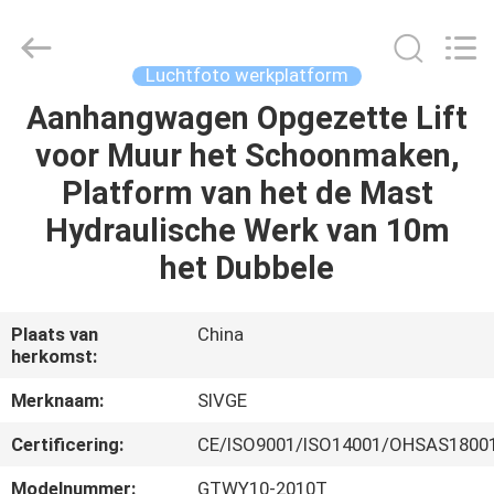
SIVGE
MACHINERY
CO.,
LTD.
All
Luchtfoto werkplatform
Rights
Reserved.
Aanhangwagen Opgezette Lift
HUIS
voor Muur het Schoonmaken,
PRODUCTEN
Platform van het de Mast
Hydraulische Werk van 10m
VIDEOS
het Dubbele
ONGEVEER
Plaats van
China
herkomst:
ONS
Merknaam:
SIVGE
FABRIEKSREIS
Certificering:
CE/ISO9001/ISO14001/OHSAS1800
Modelnummer:
GTWY10-2010T