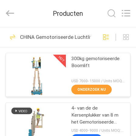
SIVGE
MACHINERY
CO.,
Producten
LTD.
All
Rights
Reserved.
HUIS
54
CHINA Gemotoriseerde Luchtlift
Luchtfoto
PRODUCTEN
werkplatform
HOT
300kg gemotoriseerde
Boomlift
VIDEOS
USD 7000- 15000 / Units MOQ:1 EENHEID
ONGEVEER
ONDERZOEK NU
32
ONS
aluminium
4- van de de
Kersenplukker van 8 m
FABRIEKSREIS
werkplatform
het Gemotoriseerde
Elektrische Platform van
USD 4000- 9000 / Units MOQ:1 set