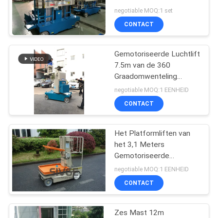
Hoogte Gemotoriseerde
negotiable MOQ:1 set
Manlift
CONTACT
41
Gemotoriseerde Luchtlift
verticale mastlift
7.5m van de 360
Graadomwenteling
Masttype Boomlift
negotiable MOQ:1 EENHEID
CONTACT
Het Platformliften van
15
het 3,1 Meters
Gemotoriseerde
Gemotoriseerde
Elektrische Werk voor
negotiable MOQ:1 EENHEID
Luchtlift
Lading Behandeling
CONTACT
Zes Mast 12m