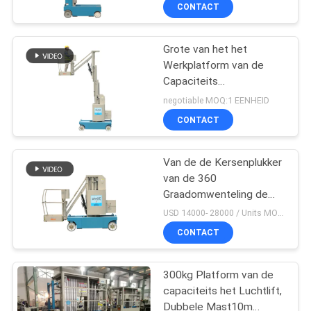
het de Mast Luchtwerk
KWALITEITSCONTROLE
CONTACT
Enige
CONTACTEER
Grote van het het
41
Werkplatform van de
ONS
Capaciteits
mobiel het opheffen
Gemotoriseerde Luchtlift
negotiable MOQ:1 EENHEID
het werkplatform
Mobiele Lucht de
VERZOEK
CONTACT
boomlift
OM EEN
CITAAT
Van de de Kersenplukker
van de 360
Graadomwenteling de
SITEMAP
25
Elektrische van het de
USD 14000- 28000 / Units MOQ:1 EENHEID
Mast Luchtwerk
Schaar Werkend
CONTACT
Verticale lift van de het
PRIVACY
Platformboom
Platform
POLICY
300kg Platform van de
capaciteits het Luchtlift,
Dubbele Mast10m