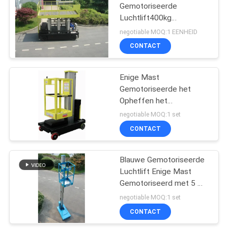
Gemotoriseerde
Luchtlift400kg
22
Capaciteit met Groot
negotiable MOQ:1 EENHEID
Platform
CONTACT
één mensenlift
Enige Mast
Gemotoriseerde het
Opheffen het
Werkplatforms voor de
negotiable MOQ:1 set
Binnenonderhoudsdienst
CONTACT
12
Blauwe Gemotoriseerde
Enige Mastlift
Luchtlift Enige Mast
Gemotoriseerd met 5 m-
het Werk Hoogte
negotiable MOQ:1 set
CONTACT