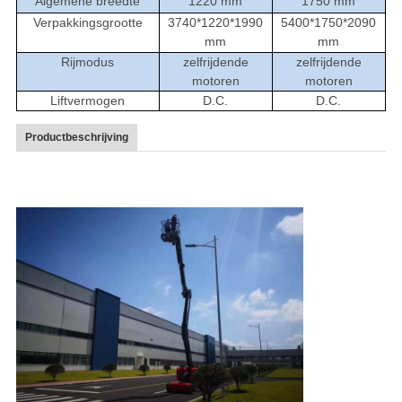
Algemene breedte
1220 mm
1750 mm
Verpakkingsgrootte
3740*1220*1990
5400*1750*2090
mm
mm
Rijmodus
zelfrijdende
zelfrijdende
motoren
motoren
Liftvermogen
D.C.
D.C.
Productbeschrijving