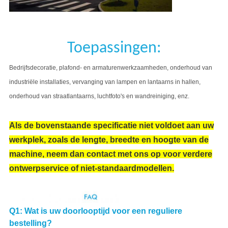
Toepassingen:
Bedrijfsdecoratie, plafond- en armaturenwerkzaamheden, onderhoud van
industriële installaties, vervanging van lampen en lantaarns in hallen,
onderhoud van straatlantaarns, luchtfoto's en wandreiniging, enz.
Als de bovenstaande specificatie niet voldoet aan uw
werkplek, zoals de lengte, breedte en hoogte van de
machine, neem dan contact met ons op voor verdere
ontwerpservice of niet-standaardmodellen.
Q1: Wat is uw doorlooptijd voor een reguliere
bestelling?