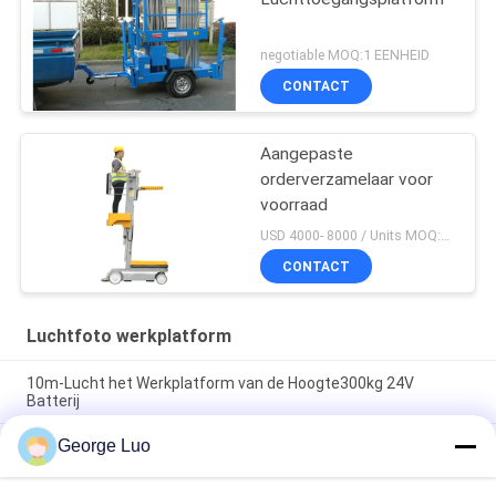
negotiable MOQ:1 EENHEID
CONTACT
Aangepaste
orderverzamelaar voor
voorraad
USD 4000- 8000 / Units MOQ:1 set
CONTACT
Luchtfoto werkplatform
10m-Lucht het Werkplatform van de Hoogte300kg 24V
Batterij
George Luo
12 m-van de de Mastmens van de Aluminiumlegering de
Dubbele van het de lift Luchtwerk lift van het het Platform
luchtplatform