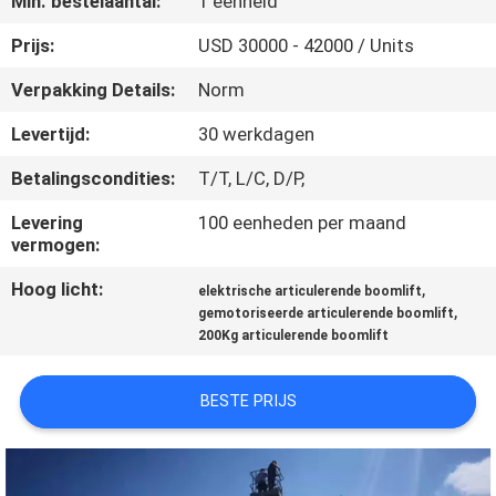
Min. bestelaantal:
1 eenheid
KWALITEITSCONTROLE
Prijs:
USD 30000 - 42000 / Units
CONTACTEER
Verpakking Details:
Norm
ONS
Levertijd:
30 werkdagen
Betalingscondities:
T/T, L/C, D/P,
VERZOEK
OM EEN
Levering
100 eenheden per maand
vermogen:
CITAAT
Hoog licht:
,
elektrische articulerende boomlift
,
gemotoriseerde articulerende boomlift
SITEMAP
200Kg articulerende boomlift
PRIVACY
BESTE PRIJS
POLICY