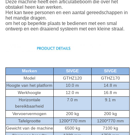
Deze machine heeft een articulatieboom die over het
obstakel heen kan werken.
Het kan twee personen en een aantal gereedschappen in
het mandje dragen.
om het op beperkte plaats te bedienen met een smal
ontwerp en een draaiend systeem met een kleine straal.
Merken
SIVGE
SIVGE
Model
GTHZ120
GTHZ170
Hoogte van het platform
10.0 m
14.8 m
Werkhoogte
12.0 m
16.8 m
Horizontale
7.0 m
9.1 m
bereikbaarheid
Vervoervermogen
200 kg
200 kg
Tafelgrootte
1200*770 mm
1200*770 mm
Gewicht van de machine
6500 kg
7100 kg