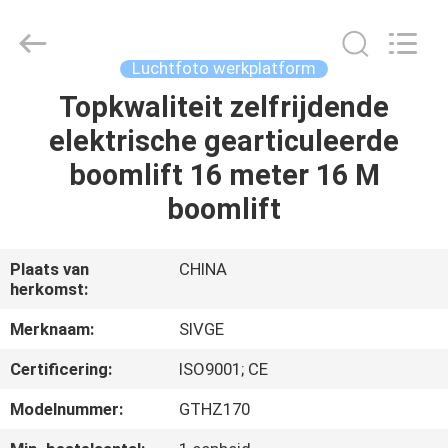
SIVGE
MACHINERY
CO.,
LTD.
All
Luchtfoto werkplatform
Rights
Reserved.
Topkwaliteit zelfrijdende
HUIS
elektrische gearticuleerde
PRODUCTEN
boomlift 16 meter 16 M
boomlift
VIDEOS
Plaats van
CHINA
herkomst:
ONGEVEER
ONS
Merknaam:
SIVGE
Certificering:
ISO9001; CE
FABRIEKSREIS
Modelnummer:
GTHZ170