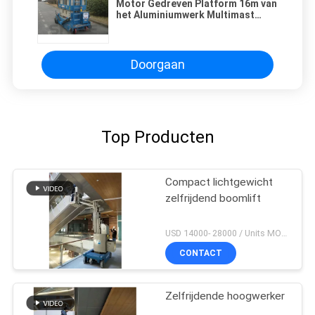
Motor Gedreven Platform 16m van
het Aluminiumwerk Multimast
voor de Één Mens 160 van de
Ladingskg Capaciteit
Doorgaan
Top Producten
Compact lichtgewicht
zelfrijdend boomlift
USD 14000- 28000 / Units MOQ:1 EENHEID
CONTACT
Zelfrijdende hoogwerker