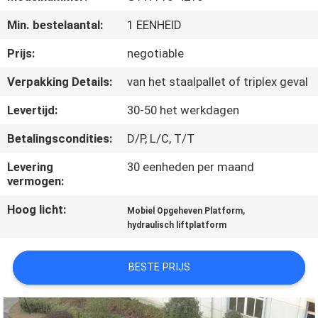
KWALITEITSCONTROLE
Min. bestelaantal:
1 EENHEID
CONTACTEER
Prijs:
negotiable
ONS
Verpakking Details:
van het staalpallet of triplex geval
Levertijd:
30-50 het werkdagen
VERZOEK
Betalingscondities:
D/P, L/C, T/T
OM EEN
CITAAT
Levering
30 eenheden per maand
vermogen:
Hoog licht:
,
SITEMAP
Mobiel Opgeheven Platform
hydraulisch liftplatform
PRIVACY
BESTE PRIJS
POLICY