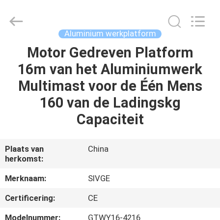
SIVGE
MACHINERY
CO.,
LTD.
All
Aluminium werkplatform
Rights
Reserved.
Motor Gedreven Platform
HUIS
16m van het Aluminiumwerk
PRODUCTEN
Multimast voor de Één Mens
160 van de Ladingskg
VIDEOS
Capaciteit
ONGEVEER
Plaats van
China
herkomst:
ONS
Merknaam:
SIVGE
FABRIEKSREIS
Certificering:
CE
Modelnummer:
GTWY16-4216