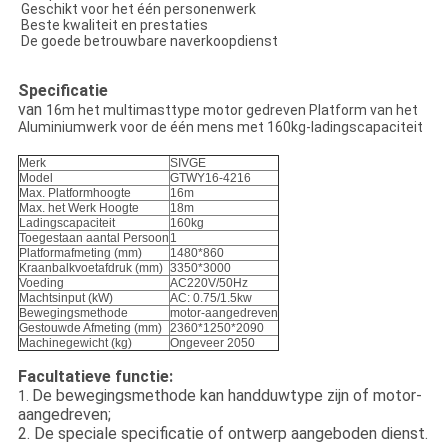
Geschikt voor het één personenwerk
Beste kwaliteit en prestaties
De goede betrouwbare naverkoopdienst
Specificatie
van
16m het multimasttype motor gedreven Platform van het
Aluminiumwerk voor de één mens met 160kg-ladingscapaciteit
Merk
SIVGE
Model
GTWY16-4216
Max. Platformhoogte
16m
Max. het Werk Hoogte
18m
Ladingscapaciteit
160kg
Toegestaan aantal Persoon
1
Platformafmeting (mm)
1480*860
Kraanbalkvoetafdruk (mm)
3350*3000
Voeding
AC220V/50Hz
Machtsinput (kW)
AC: 0.75/1.5kw
Bewegingsmethode
motor-aangedreven
Gestouwde Afmeting (mm)
2360*1250*2090
Machinegewicht (kg)
Ongeveer 2050
Facultatieve functie:
De bewegingsmethode kan handduwtype zijn of motor-
1.
aangedreven;
2.
De speciale specificatie of ontwerp aangeboden dienst.