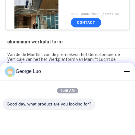
USD 14000- 28000 / Units MOQ:1 EENHEID
CONTACT
aluminium werkplatform
Van de de Mastlift van de premiekwaliteit Gemotoriseerde
Verticale van het het Werkplatform van Manlift Lucht de
Boomlift
George Luo
12m het Stabiele Verticale Platform van het Aluminiumwerk
voor het Ononderbroken Lucht Werken
9:46 AM
Mobiel het Opheffen Werkend Platform, Semi 4.3m -
Elektrische Luchtordeplukker
Good day, what product are you looking for?
populaire categorieën
Alle
Luchtfoto 
Aluminium 