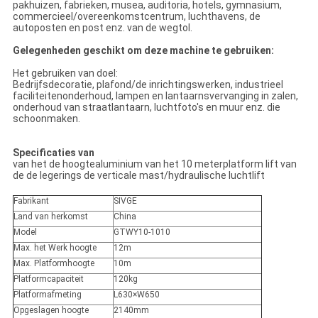
pakhuizen, fabrieken, musea, auditoria, hotels, gymnasium,
commercieel/overeenkomstcentrum, luchthavens, de
autoposten en post enz. van de wegtol.
Gelegenheden geschikt om deze machine te gebruiken:
Het gebruiken van doel:
Bedrijfsdecoratie, plafond/de inrichtingswerken, industrieel
faciliteitenonderhoud, lampen en lantaarnsvervanging in zalen,
onderhoud van straatlantaarn, luchtfoto's en muur enz. die
schoonmaken.
Specificaties van
van het de hoogtealuminium van het 10 meterplatform lift van
de de legerings de verticale mast/hydraulische luchtlift
Fabrikant
SIVGE
Land van herkomst
China
Model
GTWY10-1010
Max. het Werk hoogte
12m
Max. Platformhoogte
10m
Platformcapaciteit
120kg
Platformafmeting
L630×W650
Opgeslagen hoogte
2140mm