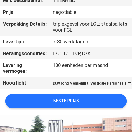
Min. bestelaantal:
1 EENHEID
KWALITEITSCONTROLE
Prijs:
negotiable
CONTACTEER
Verpakking Details:
triplexgeval voor LCL; staalpallets
voor FCL
ONS
Levertijd:
7-30 werkdagen
VERZOEK
Betalingscondities:
L/C, T/T, D/P, D/A
OM EEN
Levering
100 eenheden per maand
CITAAT
vermogen:
Hoog licht:
,
Duw rond Mensenlift
Verticale Personeelslift
SITEMAP
BESTE PRIJS
PRIVACY
POLICY