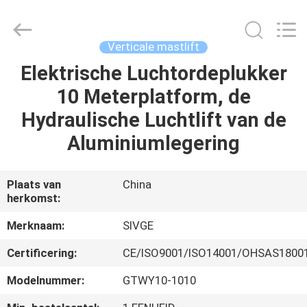
SIVGE
MACHINERY
CO.,
LTD.
All
Verticale mastlift
Rights
Reserved.
Elektrische Luchtordeplukker
HUIS
10 Meterplatform, de
PRODUCTEN
Hydraulische Luchtlift van de
Aluminiumlegering
VIDEOS
Plaats van
China
herkomst:
ONGEVEER
ONS
Merknaam:
SIVGE
Certificering:
CE/ISO9001/ISO14001/OHSAS1800
FABRIEKSREIS
Modelnummer:
GTWY10-1010