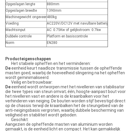
Opgeslagen lengte
880mm
Opgeslagen breedte
1390mm
Machinegewicht ongeveer
480kg
Voeding
AC220V/DC12V met navulbare batterij
Machtsinput
AC: 0.75Kw of gelijkstroom: 0.7kw
Dubbele controle
Platform en basiscontrole
Norm
EN280
Producteigenschappen
Het stabiele opheffen en het verminderen:
De
eenheid keurt naadloze transmissie tussen de opheffende
masten goed, waarbij de hoeveelheid slingering na het opheffen
wordt geminimaliseerd.
Veilig en betrouwbaar:
De
eenheid wordt ontworpen met het nivelleren van stabilisator
die twee types van steun omvat; één, hoogte-aanpast bout voor
het nivelleren vast en andere is de kraanbalken voor het
verhinderen van neiging. De bouten worden stijf bevestigd direct
op de chassis terwijl de kraanbalken het de steungebied van de
anti-neigingsbasis vergroten, waarbij dubbele bescherming van
veiligheid en stabiliteit wordt geboden.
Geschikt:
Aangezien de opheffende masten van aluminium worden
gemaakt, is de eenheid licht en compact. Het kan gemakkelijk