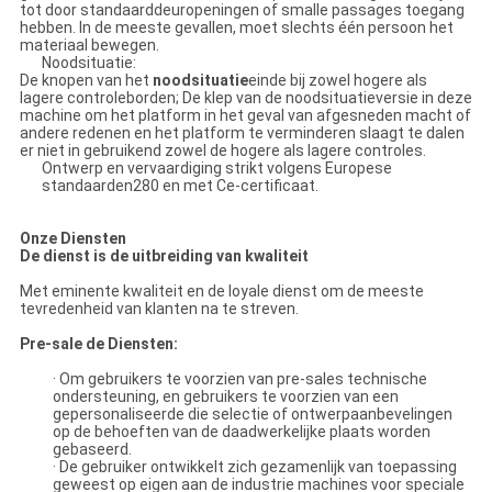
tot door standaarddeuropeningen of smalle passages toegang
hebben. In de meeste gevallen, moet slechts één persoon het
materiaal bewegen.
Noodsituatie:
De knopen van het
noodsituatie
einde bij zowel hogere als
lagere controleborden; De klep van de noodsituatieversie in deze
machine om het platform in het geval van afgesneden macht of
andere redenen en het platform te verminderen slaagt te dalen
er niet in gebruikend zowel de hogere als lagere controles.
Ontwerp en vervaardiging strikt volgens Europese
standaarden280 en met Ce-certificaat.
Onze Diensten
De dienst is de uitbreiding van kwaliteit
Met eminente kwaliteit en de loyale dienst om de meeste
tevredenheid van klanten na te streven.
Pre-sale de Diensten:
· Om gebruikers te voorzien van pre-sales technische
ondersteuning, en gebruikers te voorzien van een
gepersonaliseerde die selectie of ontwerpaanbevelingen
op de behoeften van de daadwerkelijke plaats worden
gebaseerd.
· De gebruiker ontwikkelt zich gezamenlijk van toepassing
geweest op eigen aan de industrie machines voor speciale