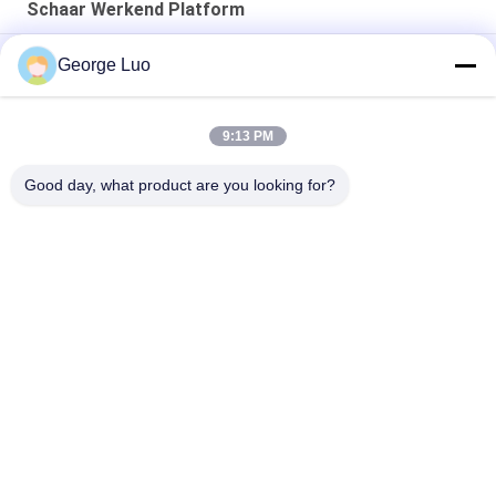
Schaar Werkend Platform
Zelfrijdende schaarlift 12M platformlift
George Luo
16m Platform van de de Schaarlift van de Hoogtetoegang
230kg het Hydraulische met Ce
9:13 PM
Verlengbaar 8m 380kg Schaar Werkend Platform
Good day, what product are you looking for?
populaire categorieën
Alle
Luchtfoto 
Aluminium 
Werkplatform
Werkplatform
Mobiel Het 
Schaar Werkend 
Opheffen Het 
Platform
Werkplatform
Gemotoriseerde 
Verticale Mastlift
Luchtlift