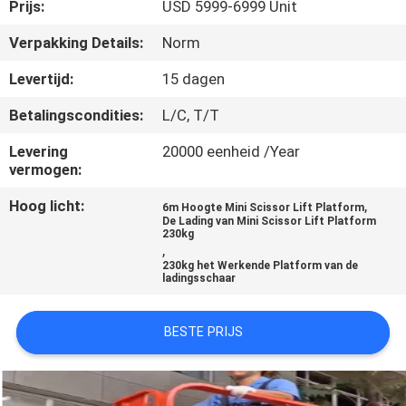
KWALITEITSCONTROLE
Prijs:
USD 5999-6999 Unit
Verpakking Details:
Norm
CONTACTEER
Levertijd:
15 dagen
ONS
Betalingscondities:
L/C, T/T
VERZOEK
Levering
20000 eenheid /Year
vermogen:
OM EEN
Hoog licht:
,
6m Hoogte Mini Scissor Lift Platform
CITAAT
De Lading van Mini Scissor Lift Platform
230kg
,
230kg het Werkende Platform van de
SITEMAP
ladingsschaar
PRIVACY
BESTE PRIJS
POLICY