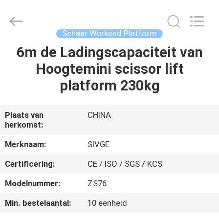
SIVGE
MACHINERY
CO.,
LTD.
All
Schaar Werkend Platform
Rights
Reserved.
6m de Ladingscapaciteit van
HUIS
Hoogtemini scissor lift
PRODUCTEN
platform 230kg
VIDEOS
Plaats van
CHINA
herkomst:
ONGEVEER
Merknaam:
SIVGE
ONS
Certificering:
CE / ISO / SGS / KCS
Modelnummer:
ZS76
FABRIEKSREIS
Min. bestelaantal:
10 eenheid