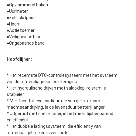
●Opvlammend baken
●Uurmeter
●Zelf-slotpoort
●Hoorn
●Actiezoemer
●Veiligheidssteun
●Ongebaande band
Hoofdlijnen:
* Het recentste DTC-controlesysteem met het systeem 
van de foutendiagnose en stemgids.
* Het hydraulische drijven met saldoklep, reisrem is 
stabieler.
* Met facultatieve configuratie van gelijkstroom-
machtsaandrijving, is de levensduur batterij langer.
* Uitgerust met snelle Lader, is het meer tijdbesparend 
en efficiënt.
* Het dubbele ladingssysteem, die efficiency van 
materiaal gebruiken is veel beter.