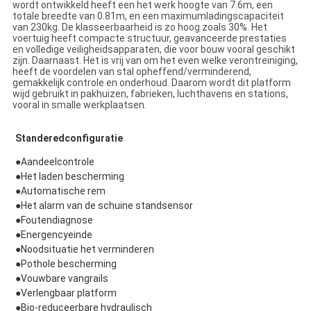
wordt ontwikkeld heeft een het werk hoogte van 7.6m, een
totale breedte van 0.81m, en een maximumladingscapaciteit
van 230kg. De klasseerbaarheid is zo hoog zoals 30%. Het
voertuig heeft compacte structuur, geavanceerde prestaties
en volledige veiligheidsapparaten, die voor bouw vooral geschikt
zijn. Daarnaast. Het is vrij van om het even welke verontreiniging,
heeft de voordelen van stal opheffend/verminderend,
gemakkelijk controle en onderhoud. Daarom wordt dit platform
wijd gebruikt in pakhuizen, fabrieken, luchthavens en stations,
vooral in smalle werkplaatsen.
Standeredconfiguratie
●
Aandeelcontrole
●Het laden bescherming
●Automatische rem
●Het alarm van de schuine standsensor
●Foutendiagnose
●Energencyeinde
●Noodsituatie het verminderen
●Pothole bescherming
●Vouwbare vangrails
●Verlengbaar platform
●Bio-reduceerbare hydraulisch