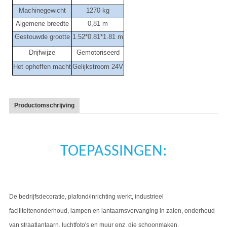
Machinegewicht
1270 kg
Algemene breedte
0,81 m
Gestouwde grootte
1.52*0.81*1.81 m
Drijfwijze
Gemotoriseerd
Het opheffen macht
Gelijkstroom 24V
Productomschrijving
TOEPASSINGEN:
De bedrijfsdecoratie, plafond/inrichting werkt, industrieel
faciliteitenonderhoud, lampen en lantaarnsvervanging in zalen, onderhoud
van straatlantaarn, luchtfoto's en muur enz. die schoonmaken.