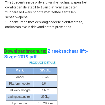
* Het gecentreerde ontwerp van het schaarwapen, het 
comfort en de stabiliteit van platform zijn beter.
* Hogere het werk hoogte met zelfde aantallen 
schaarwapens.
* Goedkeurend met een laag bedekte elektroforese, 
anticorrosieve in drievoud betere prestaties
Downloadbrochure:
Z reeksschaar lift-
Sivge-2019.pdf
Merk
SIVGE
Model
ZS76
Platformhoogte
5.6 m
Het werk hoogte
7.6 m
Ladingscapaciteit
230kg
Lijstgrootte
1.37*0.7 m