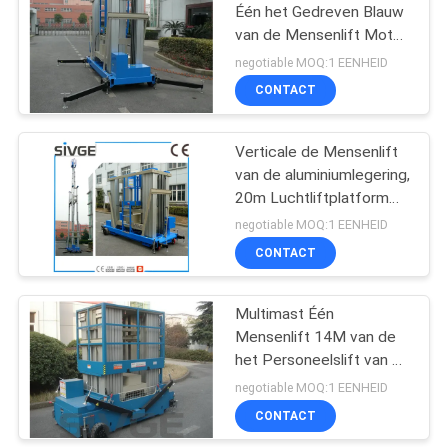
Één het Gedreven Blauw
van de Mensenlift Motor
voor Venster het
negotiable MOQ:1 EENHEID
Schoonmaken
CONTACT
Verticale de Mensenlift
van de aluminiumlegering,
20m Luchtliftplatform
voor Één Persoon
negotiable MOQ:1 EENHEID
CONTACT
Multimast Één
Mensenlift 14M van de
het Personeelslift van de
Aluminiumlegering het
negotiable MOQ:1 EENHEID
Platform200kg Lading
CONTACT