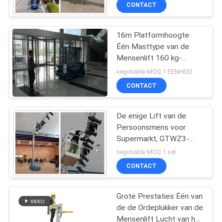
Werkplatform
KWALITEITSCONTROLE
CONTACT
CONTACTEER
16m Platformhoogte
Één Masttype van de
ONS
Mensenlift 160 kg-
Lading voor de
negotiable MOQ:1 EENHEID
Onderhoudsdienst
VERZOEK
CONTACT
OM EEN
CITAAT
De enige Lift van de
Persoonsmens voor
Supermarkt, GTWZ3-
SITEMAP
1003 Gemotoriseerde
negotiable MOQ:1 set
Manlift
CONTACT
PRIVACY
POLICY
Grote Prestaties Één van
de de Ordeplukker van de
Mensenlift Lucht van het