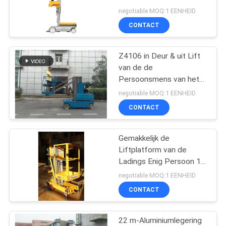
Platformmanlift de
negotiable MOQ:1 EENHEID
Voorraadplukker
CONTACT
Z4106 in Deur & uit Lift
van de de
Persoonsmens van het
Deurgebruik de
negotiable MOQ:1 EENHEID
Gemotoriseerde Enige,
CONTACT
Boomlift
Gemakkelijk de
Liftplatform van de
Ladings Enig Persoon 10
Meter het Werk Hoogte
negotiable MOQ:1 EENHEID
voor Plafond
CONTACT
22 m-Aluminiumlegering