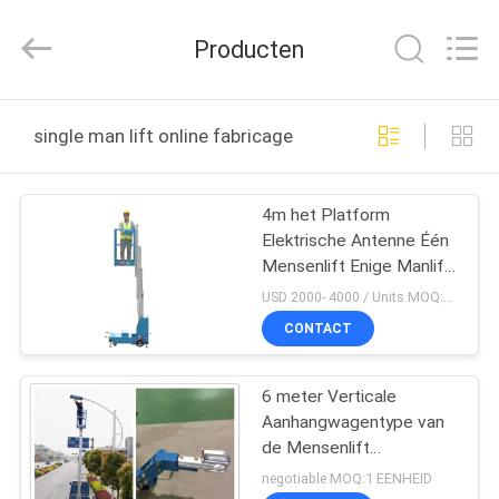
SIVGE
MACHINERY
CO.,
Producten
LTD.
All
Rights
Reserved.
HUIS
single man lift online fabricage
PRODUCTEN
4m het Platform
Elektrische Antenne Één
VIDEOS
Mensenlift Enige Manlift
van de Hoogte
USD 2000- 4000 / Units MOQ:1 set
Draagbare Toegang
ONGEVEER
CONTACT
ONS
6 meter Verticale
Aanhangwagentype van
FABRIEKSREIS
de Mensenlift
Hydraulisch Lucht het
negotiable MOQ:1 EENHEID