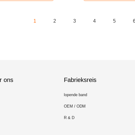
1
2
3
4
5
r ons
Fabrieksreis
lopende band
OEM / ODM
R & D